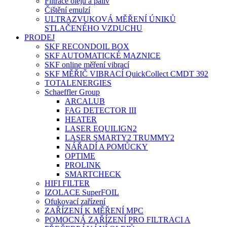
Filtrace olejů a paliv
Čištění emulzí
ULTRAZVUKOVÁ MĚŘENÍ ÚNIKŮ
STLAČENÉHO VZDUCHU
PRODEJ
SKF RECONDOIL BOX
SKF AUTOMATICKÉ MAZNICE
SKF online měření vibrací
SKF MĚŘIČ VIBRACÍ QuickCollect CMDT 392
TOTALENERGIES
Schaeffler Group
ARCALUB
FAG DETECTOR III
HEATER
LASER EQUILIGN2
LASER SMARTY2 TRUMMY2
NÁŘADÍ A POMŮCKY
OPTIME
PROLINK
SMARTCHECK
HIFI FILTER
IZOLACE SuperFOIL
Ofukovací zařízení
ZAŘÍZENÍ K MĚŘENÍ MPC
POMOCNÁ ZAŘÍZENÍ PRO FILTRACI A