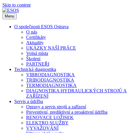
Skip to content
Menu
O společnosti ESOS Ostrava
O nás
Certifikáty
Aktuality
UKÁZKY NAŠÍ PRÁCE
Volná místa
Školení
PARTNEŘI
Technická diagnostika
VIBRODIAGNOSTIKA
TRIBODIAGNOSTIKA
TERMODIAGNOSTIKA
DIAGNOSTIKA HYDRAULICKÝCH STROJŮ A
ZAŘÍZENÍ
Servis a údržba
Opravy a servis strojů a zařízení
Preventivní, prediktivní a proaktivní údržba
RENOVACE LOŽISEK
ELEKTRO SLUŽBY
VYVAŽOVÁNÍ