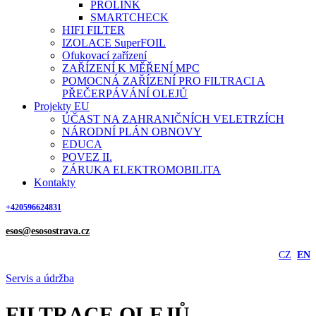
PROLINK
SMARTCHECK
HIFI FILTER
IZOLACE SuperFOIL
Ofukovací zařízení
ZAŘÍZENÍ K MĚŘENÍ MPC
POMOCNÁ ZAŘÍZENÍ PRO FILTRACI A
PŘEČERPÁVÁNÍ OLEJŮ
Projekty EU
ÚČAST NA ZAHRANIČNÍCH VELETRZÍCH
NÁRODNÍ PLÁN OBNOVY
EDUCA
POVEZ II.
ZÁRUKA ELEKTROMOBILITA
Kontakty
+420596624831
esos@esosostrava.cz
CZ
EN
Servis a údržba
FILTRACE OLEJŮ,