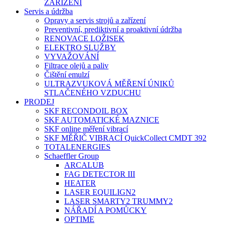
ZAŘÍZENÍ
Servis a údržba
Opravy a servis strojů a zařízení
Preventivní, prediktivní a proaktivní údržba
RENOVACE LOŽISEK
ELEKTRO SLUŽBY
VYVAŽOVÁNÍ
Filtrace olejů a paliv
Čištění emulzí
ULTRAZVUKOVÁ MĚŘENÍ ÚNIKŮ
STLAČENÉHO VZDUCHU
PRODEJ
SKF RECONDOIL BOX
SKF AUTOMATICKÉ MAZNICE
SKF online měření vibrací
SKF MĚŘIČ VIBRACÍ QuickCollect CMDT 392
TOTALENERGIES
Schaeffler Group
ARCALUB
FAG DETECTOR III
HEATER
LASER EQUILIGN2
LASER SMARTY2 TRUMMY2
NÁŘADÍ A POMŮCKY
OPTIME