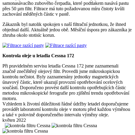
samonasávacího zubového čerpadla, které podtlakem nasává pastu
přes 50 µm filtr. Filtrace má tuto požadovanou míru čistoty kvůli
zachování měděných částic v pastě.
Zákazník byl natolik spokojen s naší filtrační jednotkou, že ihned
objednal další. Aktuálně jedou obě. Měsíční úspora pro zákazníka je
zhruba okolo stotisíc korun.
Kontrola oleje u letadla Cessna 172
Při pravidelném servisu letadla Cessna 172 jsme zaznamenali
značně znečištěný olejový filtr. Provedli jsme mikroskopickou
kontrolu nečistot. Byly zaznamenány jednotky magnetických
únavový částic, které ukazují provozní opotřebování ocelových
součástí. Doporučeno provést další kontrolu opotřebujících částic
metodou mikroskopické ferografie pro zjištění trendu opotřebování
motoru.
Vzhledem k životní důležitosti řádné údržby letadel doporučujeme
provádět laboratorní kontrolu oleje v motoru před každou výměnou
a také v polovině doporučeného intervalu výměny oleje.
květen 2022