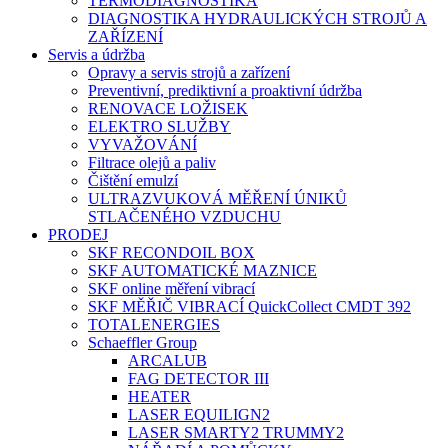
TERMODIAGNOSTIKA
DIAGNOSTIKA HYDRAULICKÝCH STROJŮ A
ZAŘÍZENÍ
Servis a údržba
Opravy a servis strojů a zařízení
Preventivní, prediktivní a proaktivní údržba
RENOVACE LOŽISEK
ELEKTRO SLUŽBY
VYVAŽOVÁNÍ
Filtrace olejů a paliv
Čištění emulzí
ULTRAZVUKOVÁ MĚŘENÍ ÚNIKŮ
STLAČENÉHO VZDUCHU
PRODEJ
SKF RECONDOIL BOX
SKF AUTOMATICKÉ MAZNICE
SKF online měření vibrací
SKF MĚŘIČ VIBRACÍ QuickCollect CMDT 392
TOTALENERGIES
Schaeffler Group
ARCALUB
FAG DETECTOR III
HEATER
LASER EQUILIGN2
LASER SMARTY2 TRUMMY2