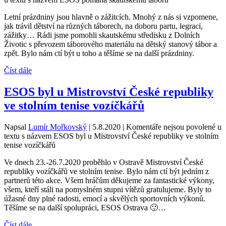
Letní prázdniny jsou hlavně o zážitcích. Mnohý z nás si vzpomene,
jak trávil dětství na různých táborech, na doboru partu, legraci,
zážitky… Rádi jsme pomohli skautskému středisku z Dolních
Životic s převozem táborového materiálu na dětský stanový tábor a
zpět. Bylo nám ctí být u toho a těšíme se na další prázdniny.
Číst dále
ESOS byl u Mistrovství České republiky
ve stolním tenise vozíčkářů
Napsal
Lumír Mořkovský
|
5.8.2020
|
Komentáře nejsou povolené
u
textu s názvem ESOS byl u Mistrovství České republiky ve stolním
tenise vozíčkářů
Ve dnech 23.-26.7.2020 proběhlo v Ostravě Mistrovství České
republiky vozíčkářů ve stolním tenise. Bylo nám ctí být jedním z
partnerů této akce. Všem hráčům děkujeme za fantastické výkony,
všem, kteří stáli na pomyslném stupni vítězů gratulujeme. Byly to
úžasné dny plné radosti, emocí a skvělých sportovních výkonů.
Těšíme se na další spolupráci, ESOS Ostrava 🙂…
Číst dále