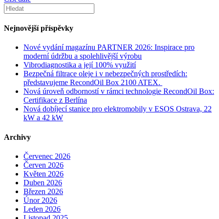
Nejnovější příspěvky
Nové vydání magazínu PARTNER 2026: Inspirace pro
moderní údržbu a spolehlivější výrobu
Vibrodiagnostika a její 100% využití
Bezpečná filtrace oleje i v nebezpečných prostředích:
představujeme RecondOil Box 2100 ATEX.
Nová úroveň odborností v rámci technologie RecondOil Box:
Certifikace z Berlína
Nová dobíjecí stanice pro elektromobily v ESOS Ostrava, 22
kW a 42 kW
Archivy
Červenec 2026
Červen 2026
Květen 2026
Duben 2026
Březen 2026
Únor 2026
Leden 2026
Listopad 2025