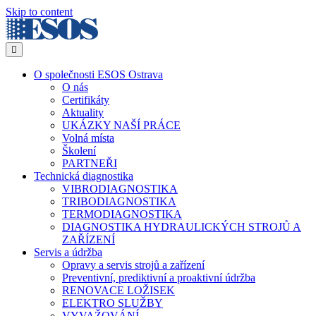
Skip to content
Menu
O společnosti ESOS Ostrava
O nás
Certifikáty
Aktuality
UKÁZKY NAŠÍ PRÁCE
Volná místa
Školení
PARTNEŘI
Technická diagnostika
VIBRODIAGNOSTIKA
TRIBODIAGNOSTIKA
TERMODIAGNOSTIKA
DIAGNOSTIKA HYDRAULICKÝCH STROJŮ A
ZAŘÍZENÍ
Servis a údržba
Opravy a servis strojů a zařízení
Preventivní, prediktivní a proaktivní údržba
RENOVACE LOŽISEK
ELEKTRO SLUŽBY
VYVAŽOVÁNÍ