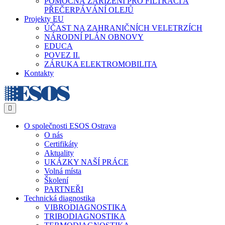
POMOCNÁ ZAŘÍZENÍ PRO FILTRACI A
PŘEČERPÁVÁNÍ OLEJŮ
Projekty EU
ÚČAST NA ZAHRANIČNÍCH VELETRZÍCH
NÁRODNÍ PLÁN OBNOVY
EDUCA
POVEZ II.
ZÁRUKA ELEKTROMOBILITA
Kontakty
Menu
O společnosti ESOS Ostrava
O nás
Certifikáty
Aktuality
UKÁZKY NAŠÍ PRÁCE
Volná místa
Školení
PARTNEŘI
Technická diagnostika
VIBRODIAGNOSTIKA
TRIBODIAGNOSTIKA