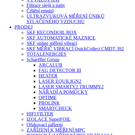
Filtrace olejů a paliv
Čištění emulzí
ULTRAZVUKOVÁ MĚŘENÍ ÚNIKŮ
STLAČENÉHO VZDUCHU
PRODEJ
SKF RECONDOIL BOX
SKF AUTOMATICKÉ MAZNICE
SKF online měření vibrací
SKF MĚŘIČ VIBRACÍ QuickCollect CMDT 392
TOTALENERGIES
Schaeffler Group
ARCALUB
FAG DETECTOR III
HEATER
LASER EQUILIGN2
LASER SMARTY2 TRUMMY2
NÁŘADÍ A POMŮCKY
OPTIME
PROLINK
SMARTCHECK
HIFI FILTER
IZOLACE SuperFOIL
Ofukovací zařízení
ZAŘÍZENÍ K MĚŘENÍ MPC