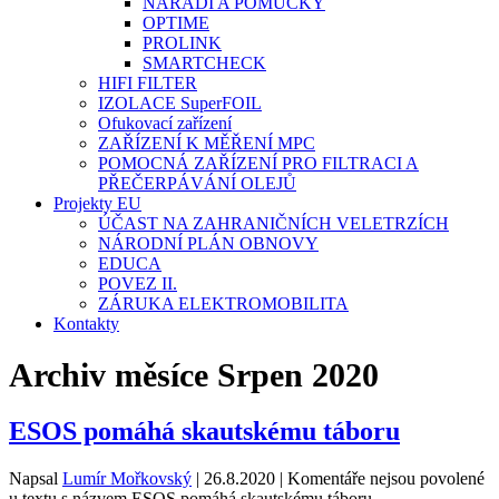
NÁŘADÍ A POMŮCKY
OPTIME
PROLINK
SMARTCHECK
HIFI FILTER
IZOLACE SuperFOIL
Ofukovací zařízení
ZAŘÍZENÍ K MĚŘENÍ MPC
POMOCNÁ ZAŘÍZENÍ PRO FILTRACI A
PŘEČERPÁVÁNÍ OLEJŮ
Projekty EU
ÚČAST NA ZAHRANIČNÍCH VELETRZÍCH
NÁRODNÍ PLÁN OBNOVY
EDUCA
POVEZ II.
ZÁRUKA ELEKTROMOBILITA
Kontakty
Archiv měsíce Srpen 2020
ESOS pomáhá skautskému táboru
Napsal
Lumír Mořkovský
|
26.8.2020
|
Komentáře nejsou povolené
u textu s názvem ESOS pomáhá skautskému táboru