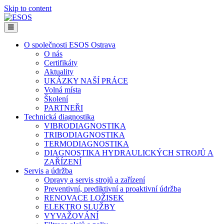
Skip to content
Menu
O společnosti ESOS Ostrava
O nás
Certifikáty
Aktuality
UKÁZKY NAŠÍ PRÁCE
Volná místa
Školení
PARTNEŘI
Technická diagnostika
VIBRODIAGNOSTIKA
TRIBODIAGNOSTIKA
TERMODIAGNOSTIKA
DIAGNOSTIKA HYDRAULICKÝCH STROJŮ A
ZAŘÍZENÍ
Servis a údržba
Opravy a servis strojů a zařízení
Preventivní, prediktivní a proaktivní údržba
RENOVACE LOŽISEK
ELEKTRO SLUŽBY
VYVAŽOVÁNÍ