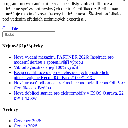
program pro vybrané partnery a specialisty v oblasti filtrace a
udržitelné správy průmyslových olejů. Certifikace z Berlína nám
umožňuje maximalizovat úspory i udržitelnost. Školení probíhalo
pod vedením předních technických expertů a…
Číst dále
Nejnovější příspěvky
Nové vydání magazínu PARTNER 2026: Inspirace pro
moderní údržbu a spolehlivější výrobu
Vibrodiagnostika a její 100% využití
Bezpečná filtrace oleje i v nebezpečných prostředích:
představujeme RecondOil Box 2100 ATEX.
Nová úroveň odborností v rámci technologie RecondOil Box:
Certifikace z Berlína
Nová dobíjecí stanice pro elektromobily v ESOS Ostrava, 22
kW a 42 kW
Archivy
Červenec 2026
Červen 2026