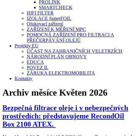
PROLINK
SMARTCHECK
HIFI FILTER
IZOLACE SuperFOIL
Ofukovací zařízení
ZAŘÍZENÍ K MĚŘENÍ MPC
POMOCNÁ ZAŘÍZENÍ PRO FILTRACI A
PŘEČERPÁVÁNÍ OLEJŮ
Projekty EU
ÚČAST NA ZAHRANIČNÍCH VELETRZÍCH
NÁRODNÍ PLÁN OBNOVY
EDUCA
POVEZ II.
ZÁRUKA ELEKTROMOBILITA
Kontakty
Archiv měsíce Květen 2026
Bezpečná filtrace oleje i v nebezpečných
prostředích: představujeme RecondOil
Box 2100 ATEX.