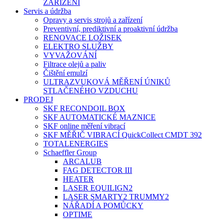
ZAŘÍZENÍ
Servis a údržba
Opravy a servis strojů a zařízení
Preventivní, prediktivní a proaktivní údržba
RENOVACE LOŽISEK
ELEKTRO SLUŽBY
VYVAŽOVÁNÍ
Filtrace olejů a paliv
Čištění emulzí
ULTRAZVUKOVÁ MĚŘENÍ ÚNIKŮ
STLAČENÉHO VZDUCHU
PRODEJ
SKF RECONDOIL BOX
SKF AUTOMATICKÉ MAZNICE
SKF online měření vibrací
SKF MĚŘIČ VIBRACÍ QuickCollect CMDT 392
TOTALENERGIES
Schaeffler Group
ARCALUB
FAG DETECTOR III
HEATER
LASER EQUILIGN2
LASER SMARTY2 TRUMMY2
NÁŘADÍ A POMŮCKY
OPTIME