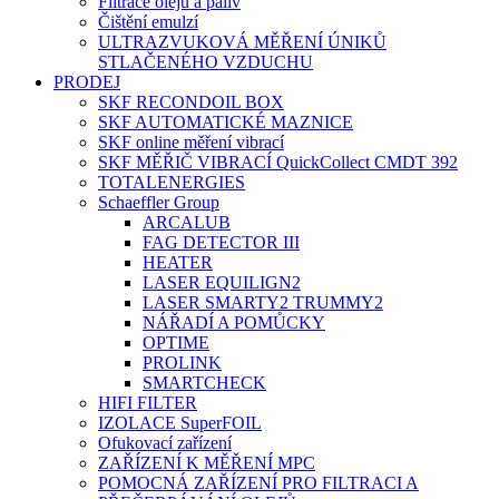
Filtrace olejů a paliv
Čištění emulzí
ULTRAZVUKOVÁ MĚŘENÍ ÚNIKŮ
STLAČENÉHO VZDUCHU
PRODEJ
SKF RECONDOIL BOX
SKF AUTOMATICKÉ MAZNICE
SKF online měření vibrací
SKF MĚŘIČ VIBRACÍ QuickCollect CMDT 392
TOTALENERGIES
Schaeffler Group
ARCALUB
FAG DETECTOR III
HEATER
LASER EQUILIGN2
LASER SMARTY2 TRUMMY2
NÁŘADÍ A POMŮCKY
OPTIME
PROLINK
SMARTCHECK
HIFI FILTER
IZOLACE SuperFOIL
Ofukovací zařízení
ZAŘÍZENÍ K MĚŘENÍ MPC
POMOCNÁ ZAŘÍZENÍ PRO FILTRACI A