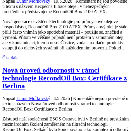
Napsal
Lumír Mořkovský
|
19.5.2026
|
Komentáře nejsou povolené
u textu s názvem Bezpečná filtrace oleje i v nebezpečných
prostředích: představujeme RecondOil Box 2100 ATEX.
Nová generace osvědčené technologie pro průmyslové olejové
hospodářství, RecondOil Box 2100 ATEX. Průmyslový olej je stále
příliš často vnímán jako spotřební materiál – použije se, znečistí a
vymění. Přitom ve většině případů není problém v samotném oleji,
ale v kontaminaci, kterou nese. Částice, voda a oxidační produkty
vstupují do olejových systémů při každodenním provozu. Pokud…
Číst dále
Nová úroveň odborností v rámci
technologie RecondOil Box: Certifikace z
Berlína
Napsal
Lumír Mořkovský
|
4.5.2026
|
Komentáře nejsou povolené
u
textu s názvem Nová úroveň odborností v rámci technologie
RecondOil Box: Certifikace z Berlína
Zástupci naší společnosti ESOS Ostrava byli v Berlíně na prestižním
mezinárodním školení zaměřeném na filtrační technologii
RecondOil Box. Setkání bylo koncipováno jako komplexní odborný