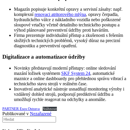
Magazín popisuje konkrétní opravy a servisní zásahy: např.
komplexní
renovaci atritorového mlýna
, opravy čerpadla,
hydraulického válce z nákladního vozidla nebo poškozené
sloupové vrtačky včetně detailního technického postupu a
výhod plánované preventivní údržby proti haváriím.
Firma prezentuje individuální přístup a zkušenosti s řešením
složitých technických problémů, vysoký důraz na precizní
diagnostiku a preventivní opatření.
Digitalizace a automatizace údržby
Novinky představují moderní přístupy: online sledování
mazání ložisek systémem
SKF System 24
, automatické
maznice a online dashboardy pro přehlednou správu vibrací a
technického stavu strojů v reálném čase.
Inovativní analytické nástroje usnadňují monitoring výroby i
vzdálený dohled strojů, podporují prediktivní údržbu a
umožňují rychle reagovat na odchylky a anomálie.
PARTNER Esos Ostrava
Stáhnout
Publikované v
Nezařazené