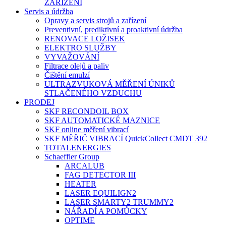
ZAŘÍZENÍ
Servis a údržba
Opravy a servis strojů a zařízení
Preventivní, prediktivní a proaktivní údržba
RENOVACE LOŽISEK
ELEKTRO SLUŽBY
VYVAŽOVÁNÍ
Filtrace olejů a paliv
Čištění emulzí
ULTRAZVUKOVÁ MĚŘENÍ ÚNIKŮ
STLAČENÉHO VZDUCHU
PRODEJ
SKF RECONDOIL BOX
SKF AUTOMATICKÉ MAZNICE
SKF online měření vibrací
SKF MĚŘIČ VIBRACÍ QuickCollect CMDT 392
TOTALENERGIES
Schaeffler Group
ARCALUB
FAG DETECTOR III
HEATER
LASER EQUILIGN2
LASER SMARTY2 TRUMMY2
NÁŘADÍ A POMŮCKY
OPTIME