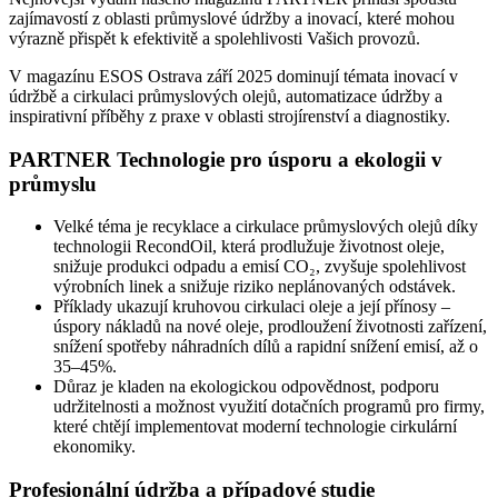
zajímavostí z oblasti průmyslové údržby a inovací, které mohou
N
výrazně přispět k efektivitě a spolehlivosti Vašich provozů.
čí
m
V magazínu ESOS Ostrava září 2025 dominují témata inovací v
P
údržbě a cirkulaci průmyslových olejů, automatizace údržby a
2
inspirativní příběhy z praxe v oblasti strojírenství a diagnostiky.
PARTNER Technologie pro úsporu a ekologii v
průmyslu
Velké téma je recyklace a cirkulace průmyslových olejů díky
technologii RecondOil, která prodlužuje životnost oleje,
snižuje produkci odpadu a emisí CO₂, zvyšuje spolehlivost
výrobních linek a snižuje riziko neplánovaných odstávek.
Příklady ukazují kruhovou cirkulaci oleje a její přínosy –
úspory nákladů na nové oleje, prodloužení životnosti zařízení,
snížení spotřeby náhradních dílů a rapidní snížení emisí, až o
35–45%.
Důraz je kladen na ekologickou odpovědnost, podporu
udržitelnosti a možnost využití dotačních programů pro firmy,
které chtějí implementovat moderní technologie cirkulární
ekonomiky.
Profesionální údržba a případové studie