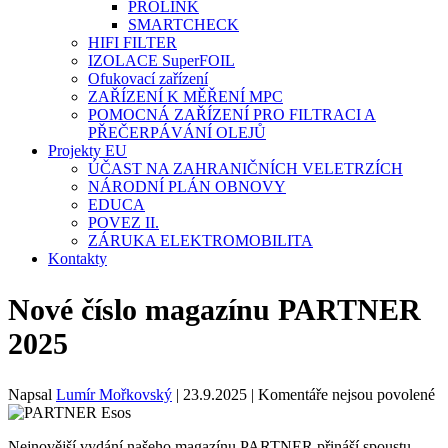
PROLINK
SMARTCHECK
HIFI FILTER
IZOLACE SuperFOIL
Ofukovací zařízení
ZAŘÍZENÍ K MĚŘENÍ MPC
POMOCNÁ ZAŘÍZENÍ PRO FILTRACI A
PŘEČERPÁVÁNÍ OLEJŮ
Projekty EU
ÚČAST NA ZAHRANIČNÍCH VELETRZÍCH
NÁRODNÍ PLÁN OBNOVY
EDUCA
POVEZ II.
ZÁRUKA ELEKTROMOBILITA
Kontakty
Nové číslo magazínu PARTNER
2025
u
Napsal
Lumír Mořkovský
|
23.9.2025
|
Komentáře nejsou povolené
te
s
Nejnovější vydání našeho magazínu PARTNER přináší spoustu
n