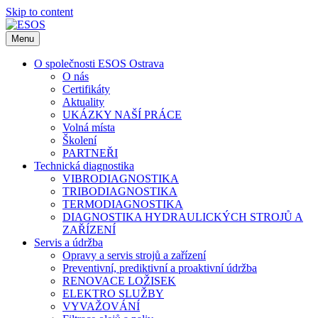
Skip to content
Menu
O společnosti ESOS Ostrava
O nás
Certifikáty
Aktuality
UKÁZKY NAŠÍ PRÁCE
Volná místa
Školení
PARTNEŘI
Technická diagnostika
VIBRODIAGNOSTIKA
TRIBODIAGNOSTIKA
TERMODIAGNOSTIKA
DIAGNOSTIKA HYDRAULICKÝCH STROJŮ A
ZAŘÍZENÍ
Servis a údržba
Opravy a servis strojů a zařízení
Preventivní, prediktivní a proaktivní údržba
RENOVACE LOŽISEK
ELEKTRO SLUŽBY
VYVAŽOVÁNÍ