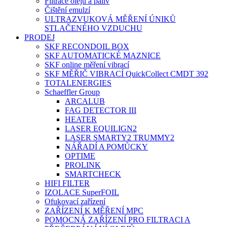
Filtrace olejů a paliv
Čištění emulzí
ULTRAZVUKOVÁ MĚŘENÍ ÚNIKŮ
STLAČENÉHO VZDUCHU
PRODEJ
SKF RECONDOIL BOX
SKF AUTOMATICKÉ MAZNICE
SKF online měření vibrací
SKF MĚŘIČ VIBRACÍ QuickCollect CMDT 392
TOTALENERGIES
Schaeffler Group
ARCALUB
FAG DETECTOR III
HEATER
LASER EQUILIGN2
LASER SMARTY2 TRUMMY2
NÁŘADÍ A POMŮCKY
OPTIME
PROLINK
SMARTCHECK
HIFI FILTER
IZOLACE SuperFOIL
Ofukovací zařízení
ZAŘÍZENÍ K MĚŘENÍ MPC
POMOCNÁ ZAŘÍZENÍ PRO FILTRACI A