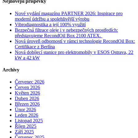
Nejnovější příspěvky
Nové vydání magazínu PARTNER 2026: Inspirace pro
moderní údržbu a spolehlivější výrobu
Vibrodiagnostika a její 100% využití
Bezpečná filtrace oleje i v nebezpečných prostředích:
představujeme RecondOil Box 2100 ATEX.
Nová úroveň odborností v rámci technologie RecondOil Box:
Certifikace z Berlína
Nová dobíjecí stanice pro elektromobily v ESOS Ostrava, 22
kW a 42 kW
Archivy
Červenec 2026
Červen 2026
Květen 2026
Duben 2026
Březen 2026
Únor 2026
Leden 2026
Listopad 2025
Říjen 2025
Září 2025
Červenec 2025