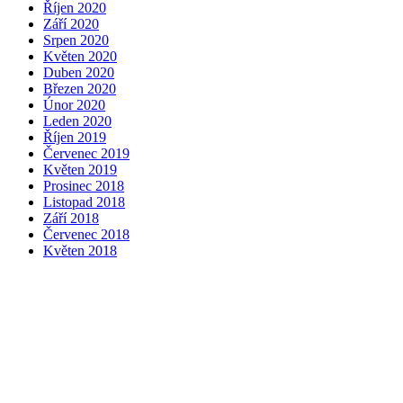
Říjen 2020
Září 2020
Srpen 2020
Květen 2020
Duben 2020
Březen 2020
Únor 2020
Leden 2020
Říjen 2019
Červenec 2019
Květen 2019
Prosinec 2018
Listopad 2018
Září 2018
Červenec 2018
Květen 2018
Duben 2018
Únor 2018
Rubriky
Nezařazené
Základní informace