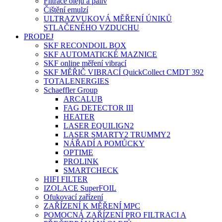
Filtrace olejů a paliv
Čištění emulzí
ULTRAZVUKOVÁ MĚŘENÍ ÚNIKŮ
STLAČENÉHO VZDUCHU
PRODEJ
SKF RECONDOIL BOX
SKF AUTOMATICKÉ MAZNICE
SKF online měření vibrací
SKF MĚŘIČ VIBRACÍ QuickCollect CMDT 392
TOTALENERGIES
Schaeffler Group
ARCALUB
FAG DETECTOR III
HEATER
LASER EQUILIGN2
LASER SMARTY2 TRUMMY2
NÁŘADÍ A POMŮCKY
OPTIME
PROLINK
SMARTCHECK
HIFI FILTER
IZOLACE SuperFOIL
Ofukovací zařízení
ZAŘÍZENÍ K MĚŘENÍ MPC
POMOCNÁ ZAŘÍZENÍ PRO FILTRACI A