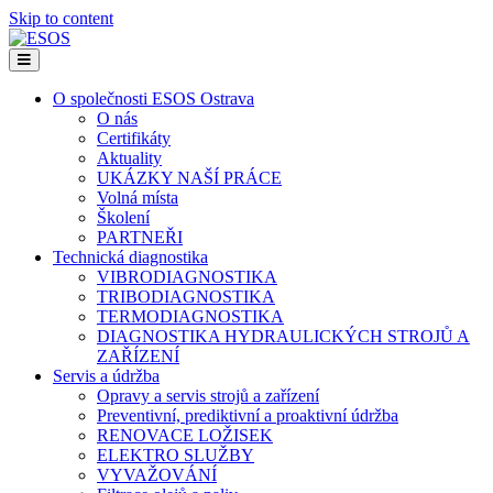
Skip to content
Menu
O společnosti ESOS Ostrava
O nás
Certifikáty
Aktuality
UKÁZKY NAŠÍ PRÁCE
Volná místa
Školení
PARTNEŘI
Technická diagnostika
VIBRODIAGNOSTIKA
TRIBODIAGNOSTIKA
TERMODIAGNOSTIKA
DIAGNOSTIKA HYDRAULICKÝCH STROJŮ A
ZAŘÍZENÍ
Servis a údržba
Opravy a servis strojů a zařízení
Preventivní, prediktivní a proaktivní údržba
RENOVACE LOŽISEK
ELEKTRO SLUŽBY
VYVAŽOVÁNÍ