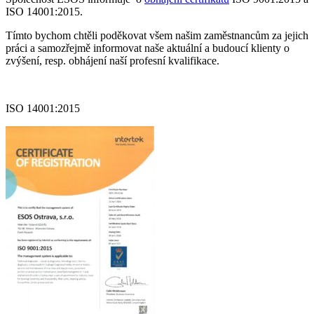
ISO 14001:2015.
O
ce
Tímto bychom chtěli poděkovat všem našim zaměstnancům za jejich
I
práci a samozřejmě informovat naše aktuální a budoucí klienty o
9
zvýšení, resp. obhájení naší profesní kvalifikace.
a
I
1
ISO 14001:2015