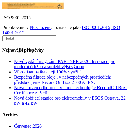
ISO 9001:2015
Publikované v
Nezařazené
a označené jako
ISO 9001:2015; ISO
14001:2015
Nejnovější příspěvky
Nové vydání magazínu PARTNER 2026: Inspirace pro
moderní údržbu a spolehlivější výrobu
Vibrodiagnostika a její 100% využití
Bezpečná filtrace oleje i v nebezpečných prostředích:
představujeme RecondOil Box 2100 ATEX.
Nová úroveň odborností v rámci technologie RecondOil Box:
Certifikace z Berlína
Nová dobíjecí stanice pro elektromobily v ESOS Ostrava, 22
kW a 42 kW
Archivy
Červenec 2026