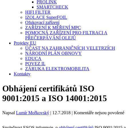
PROLINK
SMARTCHECK
HIFI FILTER
IZOLACE SuperFOIL
Ofukovací zařízení
ZAŘÍZENÍ K MĚŘENÍ MPC
POMOCNÁ ZAŘÍZENÍ PRO FILTRACI A
PŘEČERPÁVÁNÍ OLEJŮ
Projekty EU
ÚČAST NA ZAHRANIČNÍCH VELETRZÍCH
NÁRODNÍ PLÁN OBNOVY
EDUCA
POVEZ II.
ZÁRUKA ELEKTROMOBILITA
Kontakty
Obhájení certifikátů ISO
9001:2015 a ISO 14001:2015
u
Napsal
Lumír Mořkovský
|
12.7.2018
|
Komentáře nejsou povolené
te
s
Společnost ESOS informuje o
obhájení certifikátů
ISO 9001:2015 a
n