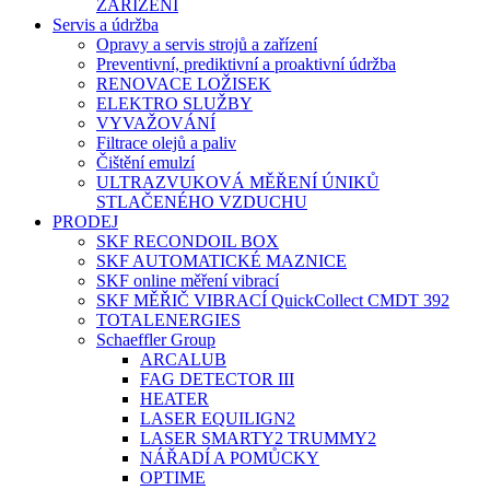
ZAŘÍZENÍ
Servis a údržba
Opravy a servis strojů a zařízení
Preventivní, prediktivní a proaktivní údržba
RENOVACE LOŽISEK
ELEKTRO SLUŽBY
VYVAŽOVÁNÍ
Filtrace olejů a paliv
Čištění emulzí
ULTRAZVUKOVÁ MĚŘENÍ ÚNIKŮ
STLAČENÉHO VZDUCHU
PRODEJ
SKF RECONDOIL BOX
SKF AUTOMATICKÉ MAZNICE
SKF online měření vibrací
SKF MĚŘIČ VIBRACÍ QuickCollect CMDT 392
TOTALENERGIES
Schaeffler Group
ARCALUB
FAG DETECTOR III
HEATER
LASER EQUILIGN2
LASER SMARTY2 TRUMMY2
NÁŘADÍ A POMŮCKY
OPTIME