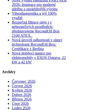
Nové vydání magazínu PARTNER
2026: Inspirace pro moderní
údržbu a spolehlivější výrobu
Vibrodiagnostika a její 100%
využití
Bezpečná filtrace oleje i v
nebezpečných prostředích:
představujeme RecondOil Box
2100 ATEX.
Nová úroveň odborností v rámci
technologie RecondOil Box:
Certifikace z Berlína
Nová dobíjecí stanice pro
elektromobily v ESOS Ostrava, 22
kW a 42 kW
Archivy
Červenec 2026
Červen 2026
Květen 2026
Duben 2026
Březen 2026
Únor 2026
Leden 2026