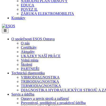
NÁRODNÍ PLÁN OBNOVY
EDUCA
POVEZ II.
ZÁRUKA ELEKTROMOBILITA
Kontakty
Menu
O společnosti ESOS Ostrava
O nás
Certifikáty
Aktuality
UKÁZKY NAŠÍ PRÁCE
Volná místa
Školení
PARTNEŘI
Technická diagnostika
VIBRODIAGNOSTIKA
TRIBODIAGNOSTIKA
TERMODIAGNOSTIKA
DIAGNOSTIKA HYDRAULICKÝCH STROJŮ A ZA
Servis a údržba
Opravy a servis strojů a zařízení
Preventivní, prediktivní a proaktivní údržba