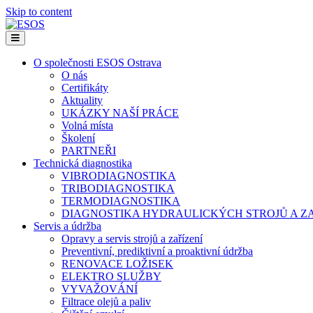
Skip to content
Menu
O společnosti ESOS Ostrava
O nás
Certifikáty
Aktuality
UKÁZKY NAŠÍ PRÁCE
Volná místa
Školení
PARTNEŘI
Technická diagnostika
VIBRODIAGNOSTIKA
TRIBODIAGNOSTIKA
TERMODIAGNOSTIKA
DIAGNOSTIKA HYDRAULICKÝCH STROJŮ A ZA
Servis a údržba
Opravy a servis strojů a zařízení
Preventivní, prediktivní a proaktivní údržba
RENOVACE LOŽISEK
ELEKTRO SLUŽBY
VYVAŽOVÁNÍ
Filtrace olejů a paliv