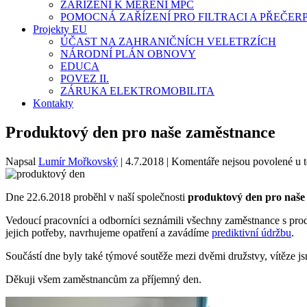
ZAŘÍZENÍ K MĚŘENÍ MPC
POMOCNÁ ZAŘÍZENÍ PRO FILTRACI A PŘEČER
Projekty EU
ÚČAST NA ZAHRANIČNÍCH VELETRZÍCH
NÁRODNÍ PLÁN OBNOVY
EDUCA
POVEZ II.
ZÁRUKA ELEKTROMOBILITA
Kontakty
Produktový den pro naše zaměstnance
Napsal
Lumír Mořkovský
|
4.7.2018
|
Komentáře nejsou povolené
u t
Dne 22.6.2018 proběhl v naší společnosti
produktový den pro naše
Vedoucí pracovníci a odborníci seznámili všechny zaměstnance s prod
jejich potřeby, navrhujeme opatření a zavádíme
prediktivní údržbu
.
Součástí dne byly také týmové soutěže mezi dvěmi družstvy, vítěze js
Děkuji všem zaměstnancům za příjemný den.