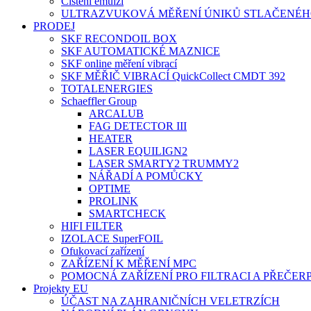
Čištění emulzí
ULTRAZVUKOVÁ MĚŘENÍ ÚNIKŮ STLAČENÉ
PRODEJ
SKF RECONDOIL BOX
SKF AUTOMATICKÉ MAZNICE
SKF online měření vibrací
SKF MĚŘIČ VIBRACÍ QuickCollect CMDT 392
TOTALENERGIES
Schaeffler Group
ARCALUB
FAG DETECTOR III
HEATER
LASER EQUILIGN2
LASER SMARTY2 TRUMMY2
NÁŘADÍ A POMŮCKY
OPTIME
PROLINK
SMARTCHECK
HIFI FILTER
IZOLACE SuperFOIL
Ofukovací zařízení
ZAŘÍZENÍ K MĚŘENÍ MPC
POMOCNÁ ZAŘÍZENÍ PRO FILTRACI A PŘEČER
Projekty EU
ÚČAST NA ZAHRANIČNÍCH VELETRZÍCH