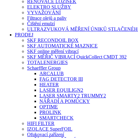
RENOVACE LOŽISEK
ELEKTRO SLUŽBY
VYVAŽOVÁNÍ
Filtrace olejů a paliv
Čištění emulzí
ULTRAZVUKOVÁ MĚŘENÍ ÚNIKŮ STLAČENÉ
PRODEJ
SKF RECONDOIL BOX
SKF AUTOMATICKÉ MAZNICE
SKF online měření vibrací
SKF MĚŘIČ VIBRACÍ QuickCollect CMDT 392
TOTALENERGIES
Schaeffler Group
ARCALUB
FAG DETECTOR III
HEATER
LASER EQUILIGN2
LASER SMARTY2 TRUMMY2
NÁŘADÍ A POMŮCKY
OPTIME
PROLINK
SMARTCHECK
HIFI FILTER
IZOLACE SuperFOIL
Ofukovací zařízení